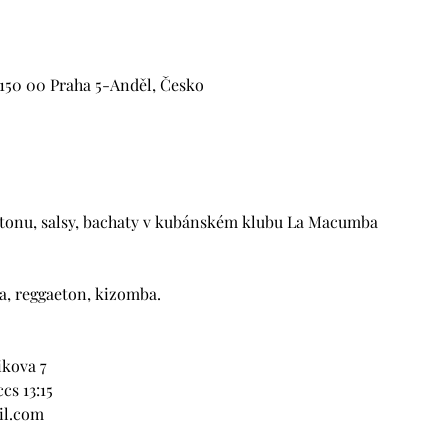
, 150 00 Praha 5-Anděl, Česko
onu, salsy, bachaty v kubánském klubu La Macumba

a, reggaeton, kizomba.

kova 7

s 13:15

il.com