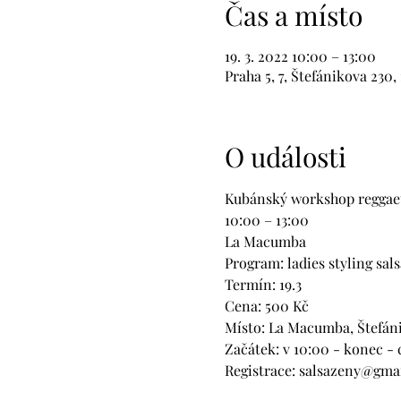
Čas a místo
19. 3. 2022 10:00 – 13:00
Praha 5, 7, Štefánikova 230
O události
Kubánský workshop reggaet
10:00 – 13:00

La Macumba

Program: ladies styling sals
Termín: 19.3

Cena: 500 Kč

Místo: La Macumba, Štefáni
Začátek: v 10:00 - konec - cc
Registrace: salsazeny@gma