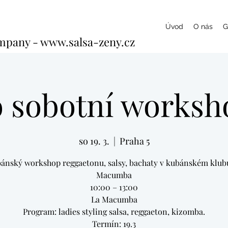
Úvod
O nás
G
ompany - www.salsa-zeny.cz
o sobotní worksho
so 19. 3.
  |  
Praha 5
ánský workshop reggaetonu, salsy, bachaty v kubánském klub
Macumba
10:00 – 13:00
La Macumba
Program: ladies styling salsa, reggaeton, kizomba.
Termín: 19.3