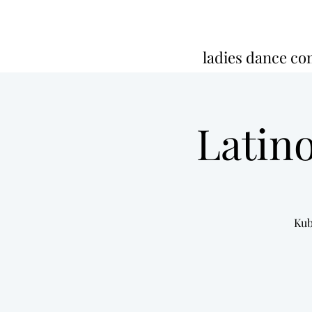
ladies dance c
Latin
Kub