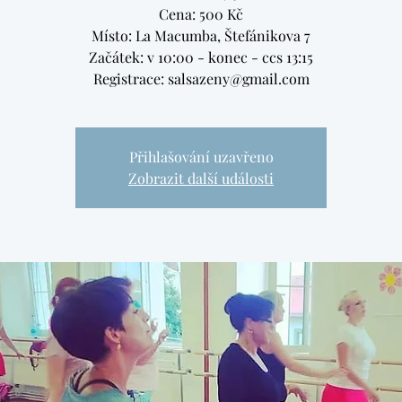
Cena: 500 Kč
Místo: La Macumba, Štefánikova 7
Začátek: v 10:00 - konec - ccs 13:15
Registrace: salsazeny@gmail.com
Přihlašování uzavřeno
Zobrazit další události