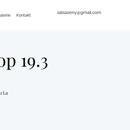
salsazeny@gmail.com
alerie
Kontakt
p 19.3
u La